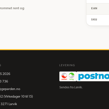
erommet rent og 
EAN
SKU
S
LEVERING
S
2026
3 736
Sendes fra Larvik.
@geparden.no
52
(Virkedager 10 til 15)
 3271 Larvik