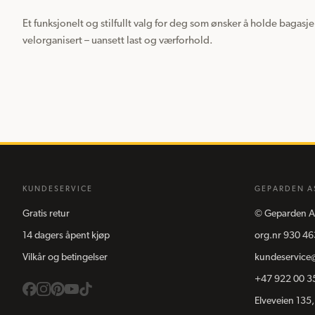
Et funksjonelt og stilfullt valg for deg som ønsker å holde bagasj
velorganisert – uansett last og værforhold.
KUNDESERVICE
GEPARDEN A
Gratis retur
©
Geparden A
14 dagers åpent kjøp
org.nr
930 46
Vilkår og betingelser
kundeservice
+47 922 00 3
Elveveien 135,