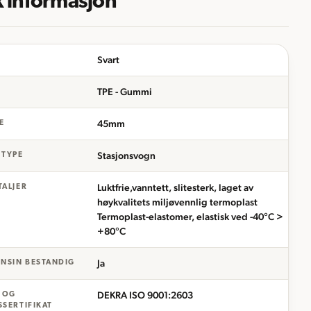
k informasjon
Svart
TPE - Gummi
45mm
E
Stasjonsvogn
 TYPE
Luktfrie,vanntett, slitesterk, laget av
TALJER
høykvalitets miljøvennlig termoplast
Termoplast-elastomer, elastisk ved -40°C >
+80°C
Ja
ENSIN BESTANDIG
DEKRA ISO 9001:2603
- OG
SSERTIFIKAT