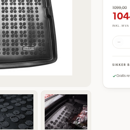
1099,00
104
INKL. MVA
SIKKER 
Gratis re