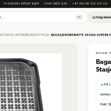
14 DAGERS ÅPENT KJØP
· CHAT MED OSS
·
+47 922 00 352
(10–15)
KU…
⌘K
Velg bilen
ATTER OG INTERIØR BESKYTTELSE
/
BAGASJEROMSMATTE SKODA SUPERB II
REZAW-P
Baga
Stas
PÅ 
Sendes 
Frakt:
1