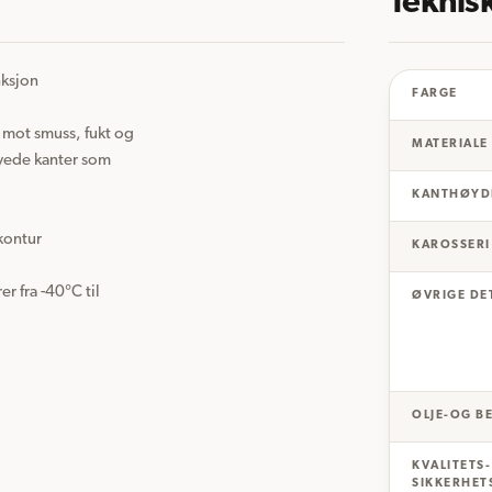
Teknis
ksjon

FARGE
mot smuss, fukt og 
MATERIALE
yede kanter som 
KANTHØYD
kontur

KAROSSERI
r fra -40°C til 
ØVRIGE DE
OLJE-OG B
KVALITETS
SIKKERHET