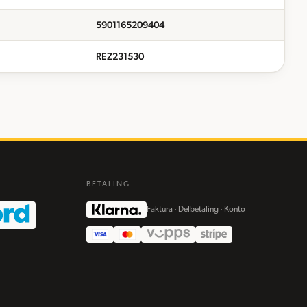
5901165209404
REZ231530
BETALING
Faktura · Delbetaling · Konto