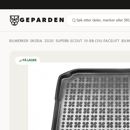
GEPARDEN
Søk etter deler, merker eller S
BILMERKER
/
SKODA
/
2020
/
SUPERB-SCOUT
/
III-B8-(3V)-FACELIFT
/
BILM
PÅ LAGER