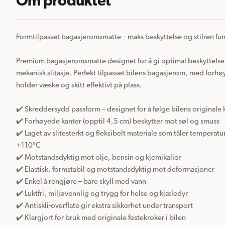
Om produktet
Formtilpasset bagasjeromsmatte – maks beskyttelse og stilren fun
Premium bagasjeromsmatte designet for å gi optimal beskyttelse 
mekanisk slitasje. Perfekt tilpasset bilens bagasjerom, med forhø
holder væske og skitt effektivt på plass.

✔️ Skreddersydd passform – designet for å følge bilens originale 
✔️ Forhøyede kanter (opptil 4,5 cm) beskytter mot søl og smuss

✔️ Laget av slitesterkt og fleksibelt materiale som tåler temperature
+110°C

✔️ Motstandsdyktig mot olje, bensin og kjemikalier

✔️ Elastisk, formstabil og motstandsdyktig mot deformasjoner

✔️ Enkel å rengjøre – bare skyll med vann

✔️ Luktfri, miljøvennlig og trygg for helse og kjæledyr

✔️ Antiskli-overflate gir ekstra sikkerhet under transport

✔️ Klargjort for bruk med originale festekroker i bilen
