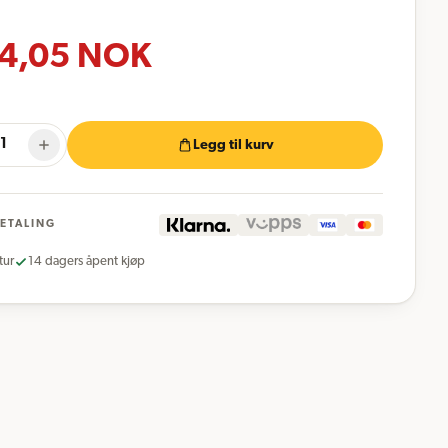
4,05
NOK
Legg til kurv
BETALING
tur
14 dagers åpent kjøp