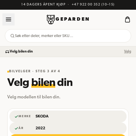
14 DAGERS ÅPENT KJØP
·
+47 922 00 352
(10–15)
GEPARDEN
Søk etter deler, merker eller SKU…
Velg bilen din
Velg
BILVELGER · STEG
3
AV 4
Velg
bilen
din
Velg modellen til bilen din.
SKODA
MERKE
2022
ÅR