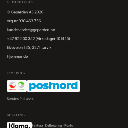
GEPARDEN AS
©
Geparden AS
2026
org.nr
930 463 736
kundeservice@geparden.no
+47 922 00 352
(Virkedager 10 til 15)
Elveveien 135, 3271 Larvik
Hjemmeside
LEVERING
Sendes fra Larvik.
BETALING
Faktura · Delbetaling · Konto