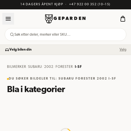
14 DAGERS ÅPENT KJØP
·
+47 922 00 352
(10–15)
GEPARDEN
Søk etter deler, merker eller SKU…
Velg bilen din
Velg
BILMERKER
/
SUBARU
/
2002
/
FORESTER
/
I-SF
DU SØKER BILDELER TIL
:
SUBARU FORESTER 2002 I-SF
Bla i kategorier