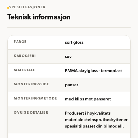
SPESIFIKASJONER
Teknisk informasjon
sort gloss
FARGE
suv
KAROSSERI
PMMA akrylglass - termoplast
MATERIALE
panser
MONTERINGSSIDE
med klips mot panseret
MONTERINGSMETODE
Produsert i høykvalitets
ØVRIGE DETALJER
materiale steinsprutbeskytter er
spesialtilpasset din bilmodell.