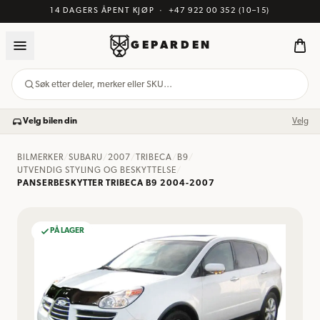
14 DAGERS ÅPENT KJØP
·
+47 922 00 352
(10–15)
GEPARDEN
Søk etter deler, merker eller SKU…
Velg bilen din
Velg
BILMERKER
/
SUBARU
/
2007
/
TRIBECA
/
B9
/
UTVENDIG STYLING OG BESKYTTELSE
/
PANSERBESKYTTER TRIBECA B9 2004-2007
PÅ LAGER