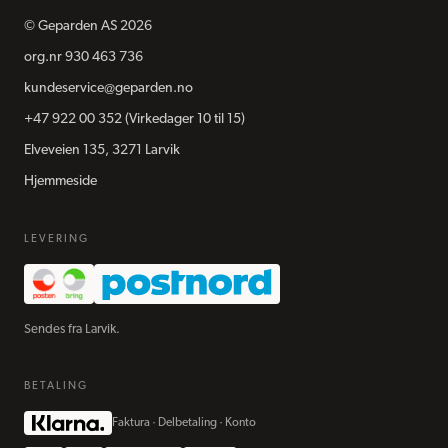
©
Geparden AS
2026
org.nr
930 463 736
kundeservice@geparden.no
+47 922 00 352
(Virkedager 10 til 15)
Elveveien 135, 3271 Larvik
Hjemmeside
LEVERING
Sendes fra Larvik.
BETALING
Faktura · Delbetaling · Konto