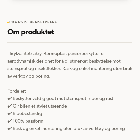
PRODUKTBESKRIVELSE
Om produktet
Høykvalitets akryl -termoplast panserbeskytter er 
aerodynamisk designet for å gi utmerket beskyttelse mot 
steinsprut og insektflekker. Rask og enkel montering uten bruk 
av verktøy og boring.

Fordeler:  

✔️ Beskytter veldig godt mot steinsprut, riper og rust

✔️ Gir bilen et stylet utseende

✔️ Ripebestandig

✔️ 100% passform 

✔️ Rask og enkel montering uten bruk av verktøy og boring