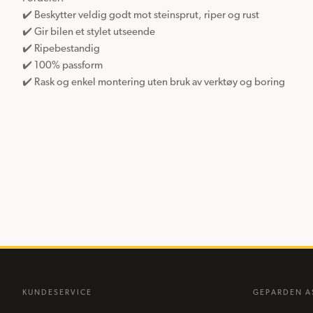
✔️ Beskytter veldig godt mot steinsprut, riper og rust

✔️ Gir bilen et stylet utseende

✔️ Ripebestandig

✔️ 100% passform 

✔️ Rask og enkel montering uten bruk av verktøy og boring
KUNDESERVICE
GEPARDEN A