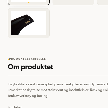
PRODUKTBESKRIVELSE
Om produktet
Høykvalitets akryl -termoplast panserbeskytter er aerodynamisk de
utmerket beskyttelse mot steinsprut og insektflekker. Rask og en
bruk av verktøy og boring.

Fordeler:  
