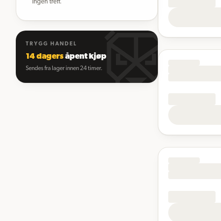
Ingen treff.
TRYGG HANDEL
14 dagers
åpent kjøp
Sendes fra lager innen 24 timer.