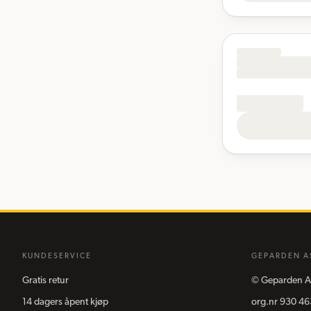
KUNDESERVICE
GEPARDEN A
Gratis retur
©
Geparden A
14 dagers åpent kjøp
org.nr
930 46