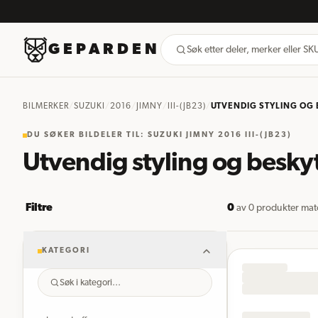
GEPARDEN
Søk etter deler, merker eller S
BILMERKER
/
SUZUKI
/
2016
/
JIMNY
/
III-(JB23)
/
UTVENDIG STYLING OG 
DU SØKER BILDELER TIL: SUZUKI JIMNY 2016 III-(JB23)
Utvendig styling og besky
Filtre
0
av
0
produkter matc
KATEGORI