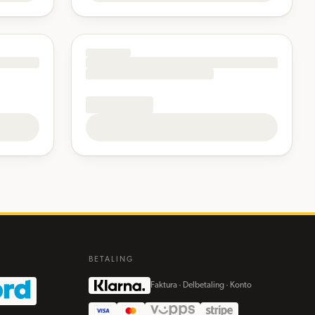
BETALING
Faktura · Delbetaling · Konto