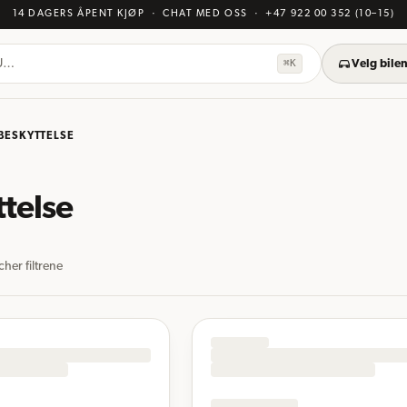
14 DAGERS ÅPENT KJØP
· CHAT MED OSS
·
+47 922 00 352
(10–15)
KU…
⌘K
Velg bilen
BESKYTTELSE
ttelse
her filtrene