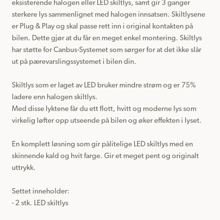
eksisterende halogen eller LED skiltlys, samt gir 3 ganger 
sterkere lys sammenlignet med halogen innsatsen. Skiltlysene 
er Plug & Play og skal passe rett inn i original kontakten på 
bilen. Dette gjør at du får en meget enkel montering. Skiltlys 
har støtte for Canbus-Systemet som sørger for at det ikke slår 
ut på pærevarslingssystemet i bilen din.

Skiltlys som er laget av LED bruker mindre strøm og er 75% 
ladere enn halogen skiltlys.

Med disse lyktene får du ett flott, hvitt og moderne lys som 
virkelig løfter opp utseende på bilen og øker effekten i lyset.

En komplett løsning som gir pålitelige LED skiltlys med en 
skinnende kald og hvit farge. Gir et meget pent og originalt 
uttrykk.

Settet inneholder:

- 2 stk. LED skiltlys
