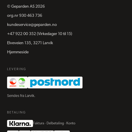
©
Geparden AS
2026
org.nr
930 463 736
kundeservice@geparden.no
+47 922 00 352
(Virkedager 10 til 15)
Elveveien 135, 3271 Larvik
Hjemmeside
LEVERING
Sendes fra Larvik.
BETALING
Faktura · Delbetaling · Konto