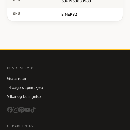
5901958630538
EAN
EINEP32
SKU
KUNDESERVICE
Gratis retur
14 dagers åpent kjøp
Vilkår og betingelser
GEPARDEN AS