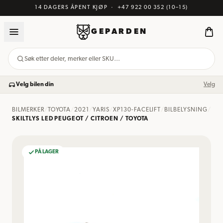
14 DAGERS ÅPENT KJØP
·
+47 922 00 352
(10–15)
GEPARDEN
Søk etter deler, merker eller SKU…
Velg bilen din
Velg
BILMERKER
/
TOYOTA
/
2021
/
YARIS
/
XP130-FACELIFT
/
BILBELYSNING
/
SKILTLYS LED PEUGEOT / CITROEN / TOYOTA
PÅ LAGER