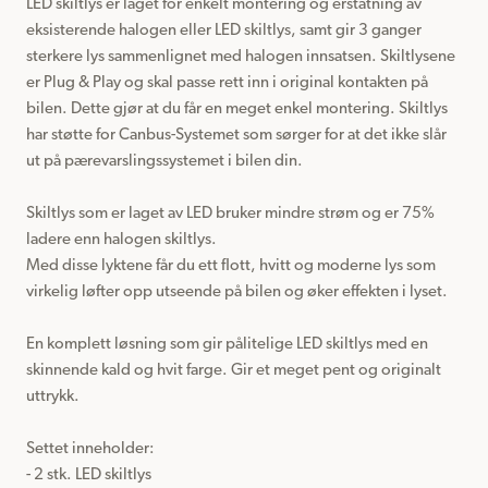
LED skiltlys er laget for enkelt montering og erstatning av 
eksisterende halogen eller LED skiltlys, samt gir 3 ganger 
sterkere lys sammenlignet med halogen innsatsen. Skiltlysene 
er Plug & Play og skal passe rett inn i original kontakten på 
bilen. Dette gjør at du får en meget enkel montering. Skiltlys 
har støtte for Canbus-Systemet som sørger for at det ikke slår 
ut på pærevarslingssystemet i bilen din.

Skiltlys som er laget av LED bruker mindre strøm og er 75% 
ladere enn halogen skiltlys.

Med disse lyktene får du ett flott, hvitt og moderne lys som 
virkelig løfter opp utseende på bilen og øker effekten i lyset.

En komplett løsning som gir pålitelige LED skiltlys med en 
skinnende kald og hvit farge. Gir et meget pent og originalt 
uttrykk.

Settet inneholder:

- 2 stk. LED skiltlys
