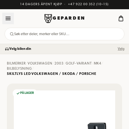
14 DAGERS ÅPENT KJØP
·
+47 922 00 352
(10–15)
GEPARDEN
Søk etter deler, merker eller SKU…
Velg bilen din
Velg
BILMERKER
/
VOLKSWAGEN
/
2003
/
GOLF-VARIANT
/
MK4
/
BILBELYSNING
/
SKILTLYS LED VOLKSWAGEN / SKODA / PORSCHE
PÅ LAGER