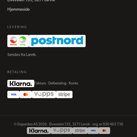
Elveveien 135, 3271 Larvik
Hjemmeside
LEVERING
Sendes fra Larvik.
BETALING
Faktura · Delbetaling · Konto
©
Geparden AS
2026
·
Elveveien 135, 3271 Larvik
· org.nr
930 463 736