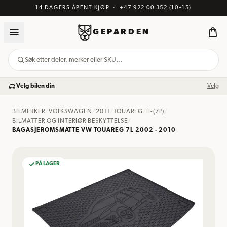
14 DAGERS ÅPENT KJØP
·
+47 922 00 352
(10–15)
GEPARDEN
Søk etter deler, merker eller SKU…
Velg bilen din
Velg
BILMERKER
/
VOLKSWAGEN
/
2011
/
TOUAREG
/
II-(7P)
/
BILMATTER OG INTERIØR BESKYTTELSE
/
BAGASJEROMSMATTE VW TOUAREG 7L 2002 - 2010
PÅ LAGER