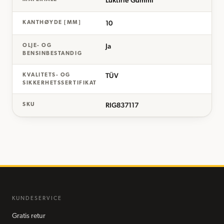
10
KANTHØYDE [MM]
Ja
OLJE- OG
BENSINBESTANDIG
TÜV
KVALITETS- OG
SIKKERHETSSERTIFIKAT
RIG837117
SKU
KUNDESERVICE
Gratis retur