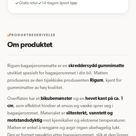
Gratis retur
14 dagers åpent kjøp
PRODUKTBESKRIVELSE
Om produktet
Rigum bagasjeromsmatte er en 
skreddersydd gummimatte
utviklet spesielt for bagasjerommet i din bil. Matten 
produseres av den tsjekkiske produsenten 
Rigum
, kjent for 
gummimatter av høy kvalitet.
Overflaten har et 
bikubemønster
 og en 
hevet kant på ca. 1 
cm
, som effektivt hindrer at smuss og væske sprer seg i 
bagasjerommet. Materialet er 
slitesterkt, vanntett og 
motstandsdyktig
 mot kjemikalier og ekstreme temperaturer. 
Matten er enkel å rengjøre og avgir ingen ubehagelig lukt. 
Den er formet nøyaktig etter bagasjerommet, slik at den ligger 