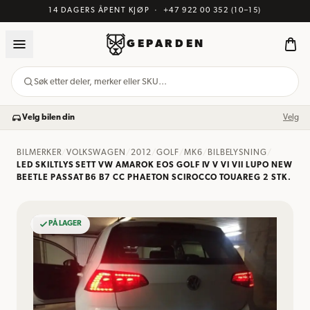
14 DAGERS ÅPENT KJØP
·
+47 922 00 352
(10–15)
GEPARDEN
Søk etter deler, merker eller SKU…
Velg bilen din
Velg
BILMERKER
/
VOLKSWAGEN
/
2012
/
GOLF
/
MK6
/
BILBELYSNING
/
LED SKILTLYS SETT VW AMAROK EOS GOLF IV V VI VII LUPO NEW
BEETLE PASSAT B6 B7 CC PHAETON SCIROCCO TOUAREG 2 STK.
PÅ LAGER