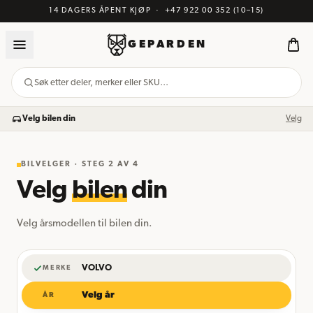
14 DAGERS ÅPENT KJØP
·
+47 922 00 352
(10–15)
GEPARDEN
Søk etter deler, merker eller SKU…
Velg bilen din
Velg
BILVELGER · STEG
2
AV 4
Velg
bilen
din
Velg årsmodellen til bilen din.
VOLVO
MERKE
Velg år
ÅR