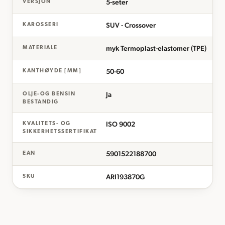
5-seter
VERSJON
SUV - Crossover
KAROSSERI
myk Termoplast-elastomer (TPE)
MATERIALE
50-60
KANTHØYDE [MM]
Ja
OLJE-OG BENSIN
BESTANDIG
ISO 9002
KVALITETS- OG
SIKKERHETSSERTIFIKAT
5901522188700
EAN
ARI193870G
SKU