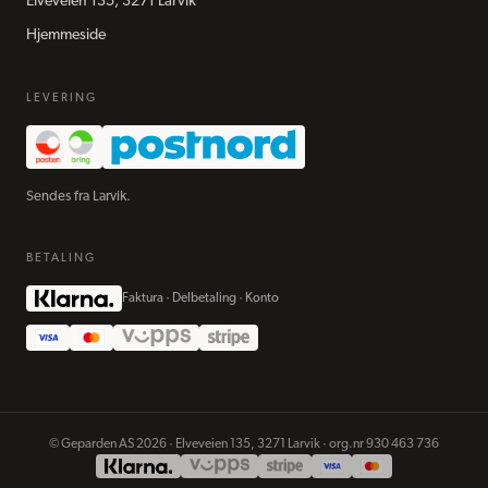
Elveveien 135, 3271 Larvik
Hjemmeside
LEVERING
Sendes fra Larvik.
BETALING
Faktura · Delbetaling · Konto
©
Geparden AS
2026
·
Elveveien 135, 3271 Larvik
· org.nr
930 463 736