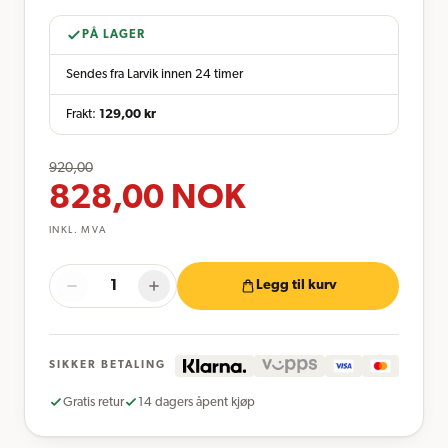
PÅ LAGER
Sendes fra Larvik innen 24 timer
Frakt:
129,00
kr
920,00
828,00
NOK
INKL. MVA
Legg til kurv
SIKKER BETALING
Gratis retur
14 dagers åpent kjøp