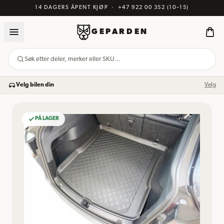
14 DAGERS ÅPENT KJØP
·
+47 922 00 352
(10–15)
GEPARDEN
Søk etter deler, merker eller SKU…
Velg bilen din
Velg
PÅ LAGER