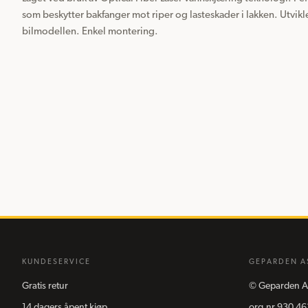
som beskytter bakfanger mot riper og lasteskader i lakken. Utvikle
bilmodellen. Enkel montering.
KUNDESERVICE
GEPARDEN A
Gratis retur
©
Geparden A
14 dagers åpent kjøp
org.nr
930 46