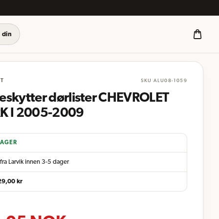
 din
ST
SKU
ALU08-1059
eskytter dørlister CHEVROLET
K I 2005-2009
LAGER
fra Larvik innen 3-5 dager
29,00
kr