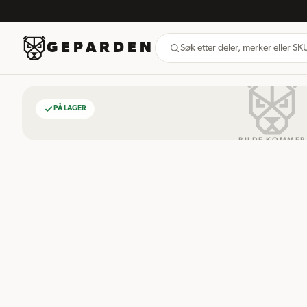
GEPARDEN
Søk etter deler, merker eller S
PÅ LAGER
BILDE KOMMER