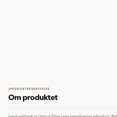
PRODUKTBESKRIVELSE
Om produktet
Laget ved bruk av Optical Fiber Laser vannskjæring teknologi. Pefekt