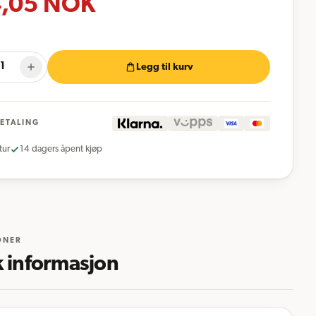
,05
NOK
Legg til kurv
BETALING
tur
14 dagers åpent kjøp
ONER
k informasjon