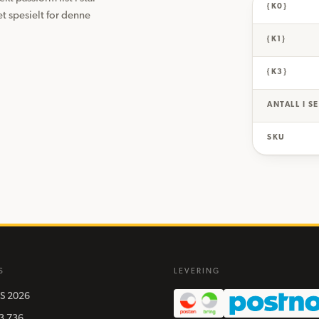
{K0}
t spesielt for denne 
{K1}
{K3}
ANTALL I S
SKU
S
LEVERING
S
2026
3 736