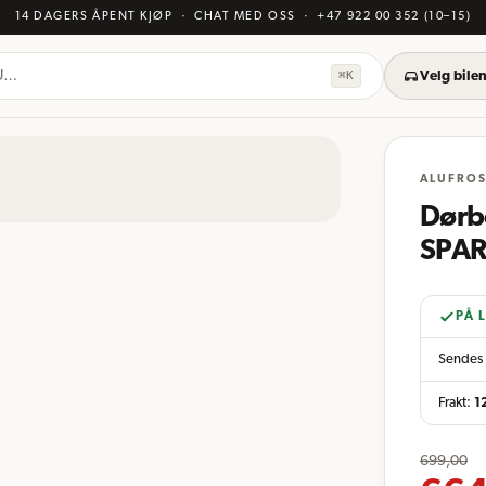
14 DAGERS ÅPENT KJØP
· CHAT MED OSS
·
+47 922 00 352
(10–15)
KU…
⌘K
Velg bilen
ALUFRO
Dørb
SPAR
PÅ 
Sendes 
Frakt:
1
699,00