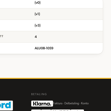
{v0}
{v1}
{v3}
4
ETT
ALU08-1059
BETALING
Faktura · Delbetaling · Konto