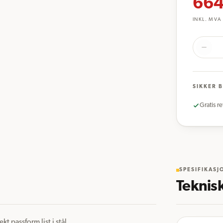
664
INKL. MVA
SIKKER 
Gratis re
SPESIFIKASJ
Teknis
 passform list i stål 