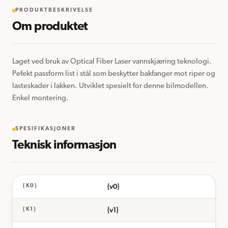
PRODUKTBESKRIVELSE
Om produktet
Laget ved bruk av Optical Fiber Laser vannskjæring teknologi. 
Pefekt passform list i stål som beskytter bakfanger mot riper og 
lasteskader i lakken. Utviklet spesielt for denne bilmodellen. 
Enkel montering.
SPESIFIKASJONER
Teknisk informasjon
{v0}
{K0}
{v1}
{K1}