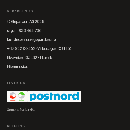
GEPARDEN AS
©
Geparden AS
2026
org.nr
930 463 736
kundeservice@geparden.no
+47 922 00 352
(Virkedager 10 til 15)
Elveveien 135, 3271 Larvik
Hjemmeside
LEVERING
Sendes fra Larvik.
BETALING