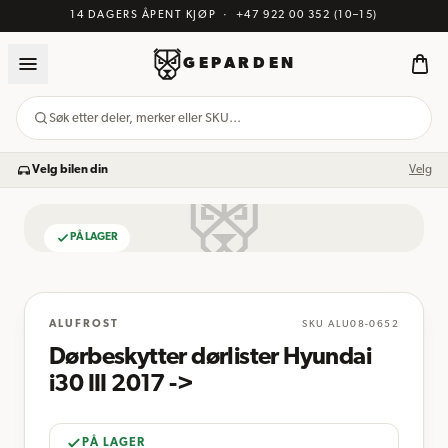
14 DAGERS ÅPENT KJØP
·
+47 922 00 352
(10–15)
GEPARDEN
Søk etter deler, merker eller SKU…
Velg bilen din
Velg
PÅ LAGER
BILDE KOMMER
ALUFROST
SKU
ALU08-0652
Dørbeskytter dørlister Hyundai
i30 III 2017 ->
PÅ LAGER