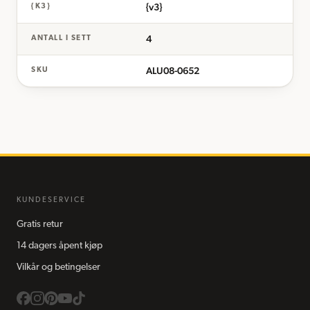
{v3}
{K3}
4
ANTALL I SETT
ALU08-0652
SKU
KUNDESERVICE
Gratis retur
14 dagers åpent kjøp
Vilkår og betingelser