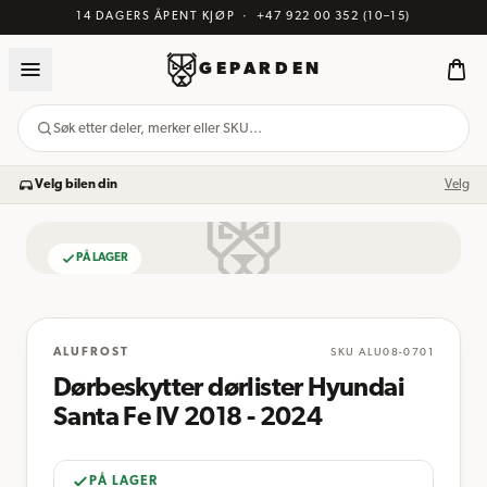
14 DAGERS ÅPENT KJØP
·
+47 922 00 352
(10–15)
GEPARDEN
Søk etter deler, merker eller SKU…
Velg bilen din
Velg
PÅ LAGER
BILDE KOMMER
ALUFROST
SKU
ALU08-0701
Dørbeskytter dørlister Hyundai
Santa Fe IV 2018 - 2024
PÅ LAGER