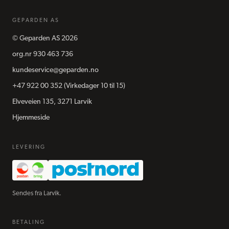
GEPARDEN AS
©
Geparden AS
2026
org.nr
930 463 736
kundeservice@geparden.no
+47 922 00 352
(Virkedager 10 til 15)
Elveveien 135, 3271 Larvik
Hjemmeside
LEVERING
Sendes fra Larvik.
BETALING