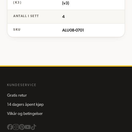
{v3}
{K3}
4
ANTALL I SETT
ALU08-0701
SKU
KUNDESERVICE
Gratis retur
14 dagers åpent kjøp
Vilkår og betingelser