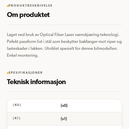
PRODUKTBESKRIVELSE
Om produktet
Laget ved bruk av Optical Fiber Laser vannskjæring teknologi. 
Pefekt passform list i stål som beskytter bakfanger mot riper og 
lasteskader i lakken. Utviklet spesielt for denne bilmodellen. 
Enkel montering.
SPESIFIKASJONER
Teknisk informasjon
{v0}
{K0}
{v1}
{K1}