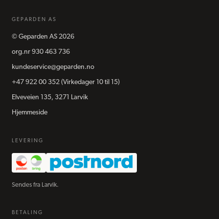
GEPARDEN AS
©
Geparden AS
2026
org.nr
930 463 736
kundeservice@geparden.no
+47 922 00 352
(Virkedager 10 til 15)
Elveveien 135, 3271 Larvik
Hjemmeside
LEVERING
Sendes fra Larvik.
BETALING