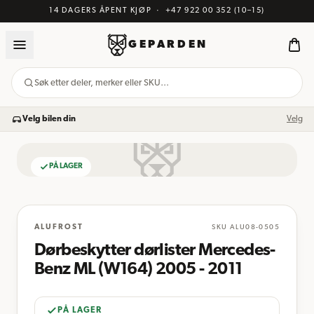
14 DAGERS ÅPENT KJØP
·
+47 922 00 352
(10–15)
GEPARDEN
Søk etter deler, merker eller SKU…
Velg bilen din
Velg
PÅ LAGER
BILDE KOMMER
ALUFROST
SKU
ALU08-0505
Dørbeskytter dørlister Mercedes-
Benz ML (W164) 2005 - 2011
PÅ LAGER