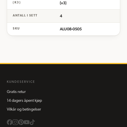
{v3}
{K3}
4
ANTALL I SETT
ALU08-0505
SKU
KUNDESERVICE
Gratis retur
14 dagers åpent kjøp
Vilkår og betingelser