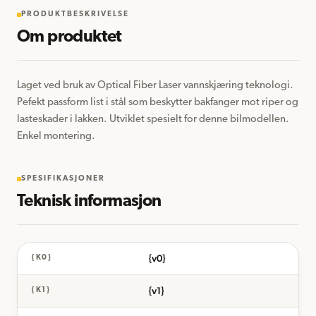
PRODUKTBESKRIVELSE
Om produktet
Laget ved bruk av Optical Fiber Laser vannskjæring teknologi. 
Pefekt passform list i stål som beskytter bakfanger mot riper og 
lasteskader i lakken. Utviklet spesielt for denne bilmodellen. 
Enkel montering.
SPESIFIKASJONER
Teknisk informasjon
{v0}
{K0}
{v1}
{K1}