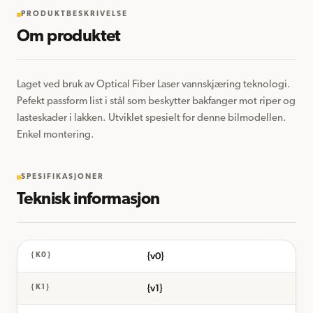
PRODUKTBESKRIVELSE
Om produktet
Laget ved bruk av Optical Fiber Laser vannskjæring teknologi. 
Pefekt passform list i stål som beskytter bakfanger mot riper og 
lasteskader i lakken. Utviklet spesielt for denne bilmodellen. 
Enkel montering.
SPESIFIKASJONER
Teknisk informasjon
{v0}
{K0}
{v1}
{K1}