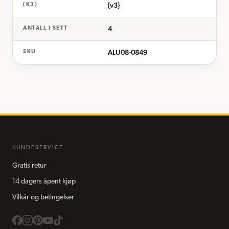
{v3}
{K3}
4
ANTALL I SETT
ALU08-0849
SKU
KUNDESERVICE
Gratis retur
14 dagers åpent kjøp
Vilkår og betingelser