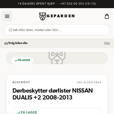
14 DAGERS ÅPENT KJØP
·
+47 922 00 352
(10–15)
GEPARDEN
Søk etter deler, merker eller SKU…
Velg bilen din
Velg
PÅ LAGER
BILDE KOMMER
ALUFROST
SKU
ALU08-0849
Dørbeskytter dørlister NISSAN
DUALIS +2 2008-2013
PÅ LAGER