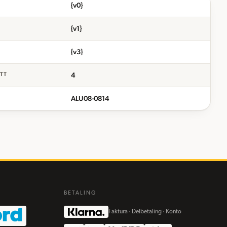
{v0}
{v1}
{v3}
4
ETT
ALU08-0814
BETALING
Faktura · Delbetaling · Konto