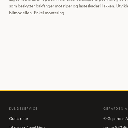
som beskytter bakfanger mot riper og lasteskader i lakken. Utvikle
bilmodellen. Enkel montering.
KUNDESERVICE
GEPARDEN A
Gratis retur
©
Geparden A
14 dagers åpent kjøp
org.nr
930 46