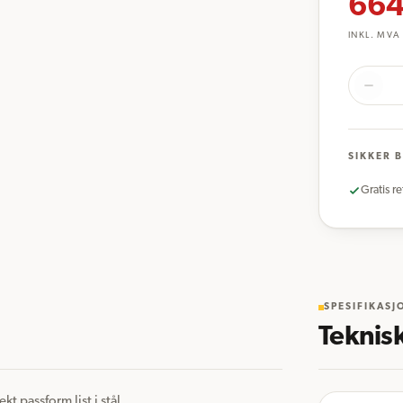
664
INKL. MVA
SIKKER 
Gratis re
SPESIFIKASJ
Teknis
 passform list i stål 