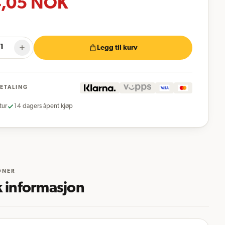
,05
NOK
Legg til kurv
BETALING
tur
14 dagers åpent kjøp
ONER
k informasjon