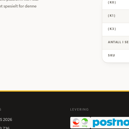
{K0}
t spesielt for denne 
{K1}
{K3}
ANTALL I S
SKU
S
LEVERING
S
2026
3 736