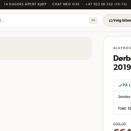
14 DAGERS ÅPENT KJØP
· CHAT MED OSS
·
+47 922 00 352
(10–15)
KU…
⌘K
Velg bilen
ALUFRO
Dørbe
2019
PÅ 
Sendes 
Frakt:
1
699,00