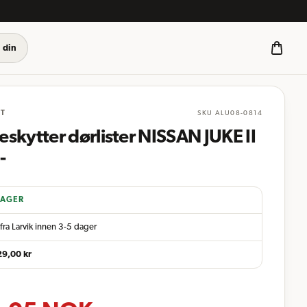
 din
ST
SKU
ALU08-0814
skytter dørlister NISSAN JUKE II
-
LAGER
fra Larvik innen 3-5 dager
29,00
kr