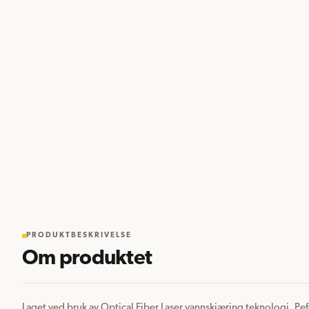
PRODUKTBESKRIVELSE
Om produktet
Laget ved bruk av Optical Fiber Laser vannskjæring teknologi. Pefekt