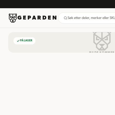
GEPARDEN
Søk etter deler, merker eller S
PÅ LAGER
BILDE KOMMER