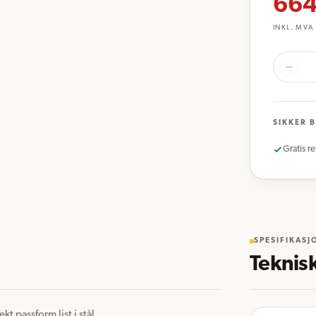
664
INKL. MVA
SIKKER 
Gratis re
SPESIFIKASJ
Teknis
 passform list i stål 