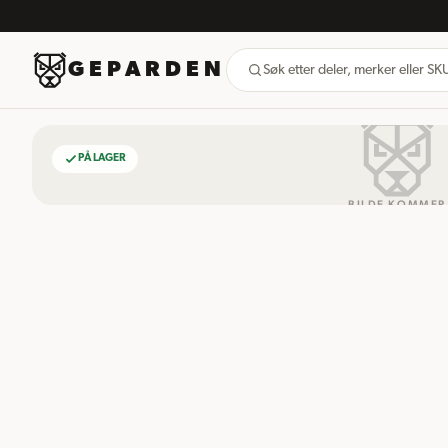
GEPARDEN
Søk etter deler, merker eller S
PÅ LAGER
BILDE KOMMER