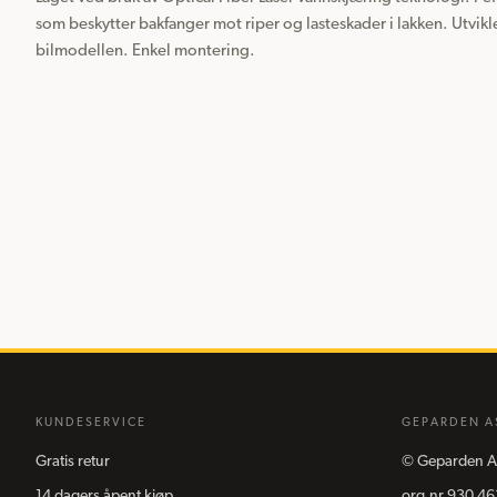
som beskytter bakfanger mot riper og lasteskader i lakken. Utvikle
bilmodellen. Enkel montering.
KUNDESERVICE
GEPARDEN A
Gratis retur
©
Geparden A
14 dagers åpent kjøp
org.nr
930 46