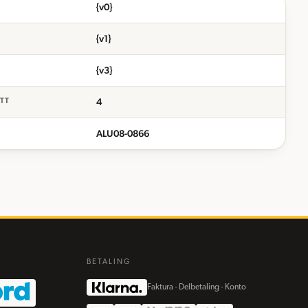
{v0}
{v1}
{v3}
4
ETT
ALU08-0866
BETALING
Faktura · Delbetaling · Konto