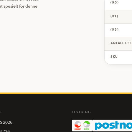
{K0}
t spesielt for denne 
{K1}
{K3}
ANTALL I S
SKU
S
LEVERING
S
2026
3 736