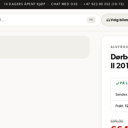
14 DAGERS ÅPENT KJØP
· CHAT MED OSS
·
+47 922 00 352
(10–15)
KU…
⌘K
Velg bilen
ALUFRO
Dørb
II 20
PÅ 
Sendes 
Frakt:
1
699,00