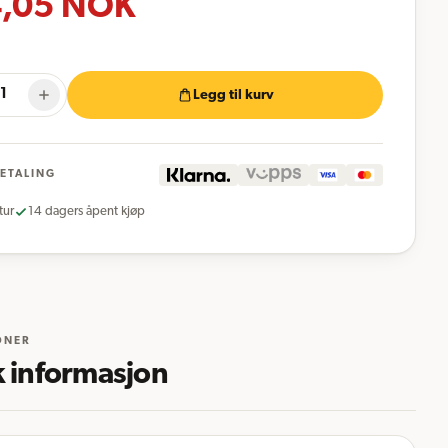
,05
NOK
Legg til kurv
BETALING
tur
14 dagers åpent kjøp
ONER
k informasjon