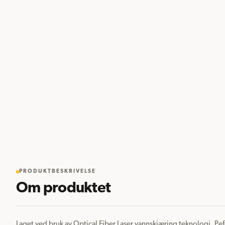
PRODUKTBESKRIVELSE
Om produktet
Laget ved bruk av Optical Fiber Laser vannskjæring teknologi. Pefekt