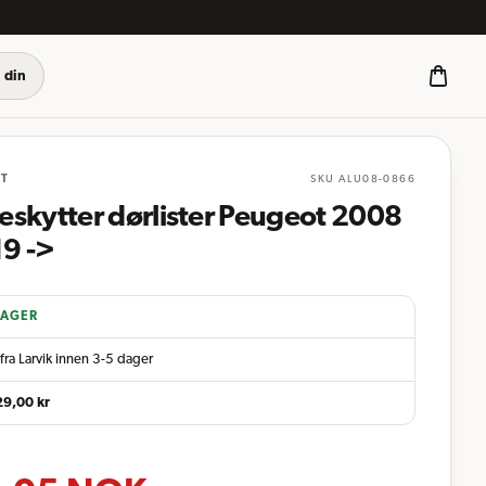
 din
ST
SKU
ALU08-0866
eskytter dørlister Peugeot 2008
19 ->
LAGER
fra Larvik innen 3-5 dager
29,00
kr