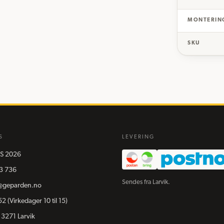
MONTERIN
SKU
S
LEVERING
S
2026
3 736
Sendes fra Larvik.
@geparden.no
52
(Virkedager 10 til 15)
 3271 Larvik