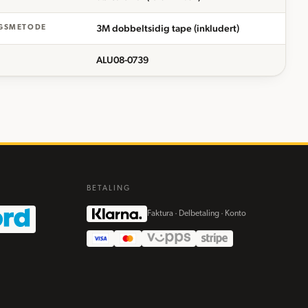
3M dobbeltsidig tape (inkludert)
GSMETODE
ALU08-0739
BETALING
Faktura · Delbetaling · Konto