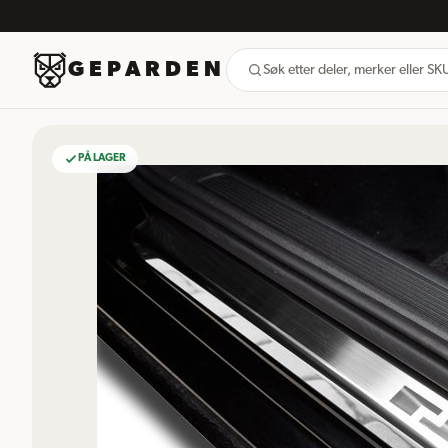
GEPARDEN
Søk etter deler, merker eller S
PÅ LAGER