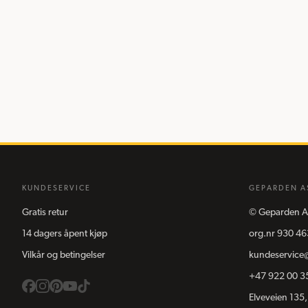
KUNDESERVICE
GEPARDEN A
Gratis retur
©
Geparden A
14 dagers åpent kjøp
org.nr
930 46
Vilkår og betingelser
kundeservice
+47 922 00 3
Elveveien 135,