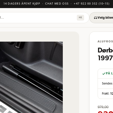
14 DAGERS ÅPENT KJØP
· CHAT MED OSS
·
+47 922 00 352
(10–15)
KU…
⌘K
Velg bilen
ALUFRO
Dørbe
1997
PÅ 
Sendes 
Frakt:
1
979,00