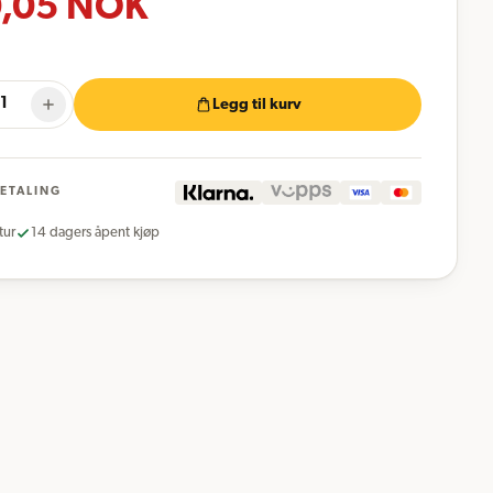
,05
NOK
Legg til kurv
BETALING
tur
14 dagers åpent kjøp