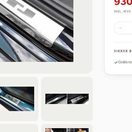
930
INKL. MVA
SIKKER 
Gratis re