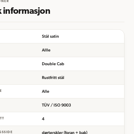
ONER
k informasjon
Stål satin
Allle
Double Cab
Rustfritt stål
Alle
E
TÜV / ISO 9003
4
ETT
dørterskler (foran + bak)
GSSIDE