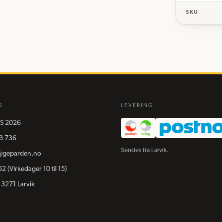
SKU
S
LEVERING
S
2026
3 736
Sendes fra Larvik.
@geparden.no
52
(Virkedager 10 til 15)
 3271 Larvik