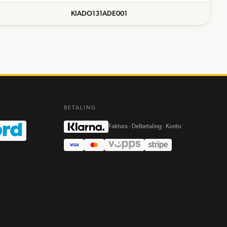
KIADO131ADE001
BETALING
Faktura · Delbetaling · Konto