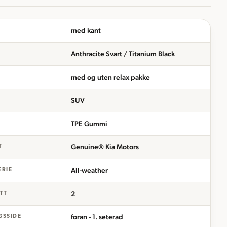
med kant
Anthracite Svart / Titanium Black
med og uten relax pakke
SUV
TPE Gummi
Genuine® Kia Motors
T
All-weather
ERIE
2
ETT
foran - 1. seterad
GSSIDE