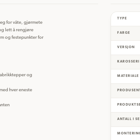
TYPE
eg for våte, gjørmete 
g lett å rengjøre 
FARGE
m og festepunkter for 
VERSJON
KAROSSERI
 fabrikktepper og 
MATERIALE
 med hver eneste 
PRODUSEN
nten

PRODUKTS
ANTALL I S
MONTERIN