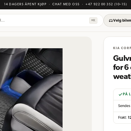
14 DAGERS ÅPENT KJØP
· CHAT MED OSS
·
+47 922 00 352
(10–15)
KU…
⌘K
Velg bilen
KIA COR
Gulvm
for 6
weath
PÅ 
Sendes 
Frakt:
1