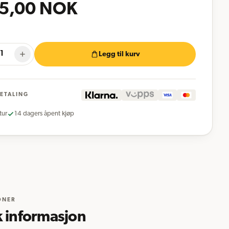
5,00
NOK
Legg til kurv
BETALING
tur
14 dagers åpent kjøp
ONER
k informasjon