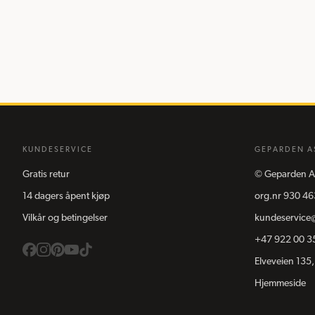
KUNDESERVICE
GEPARDEN A
Gratis retur
©
Geparden A
14 dagers åpent kjøp
org.nr
930 46
Vilkår og betingelser
kundeservice
+47 922 00 3
Elveveien 135,
Hjemmeside