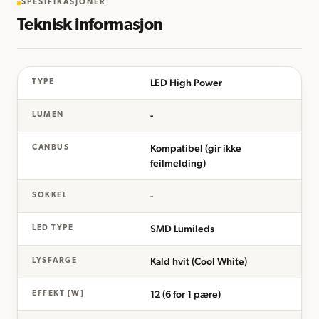
SPESIFIKASJONER
Teknisk informasjon
LED High Power
TYPE
-
LUMEN
Kompatibel (gir ikke
CANBUS
feilmelding)
-
SOKKEL
SMD Lumileds
LED TYPE
Kald hvit (Cool White)
LYSFARGE
12 (6 for 1 pære)
EFFEKT [W]