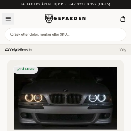
14 DAGERS ÅPENT KJØP
·
+47 922 00 352
(10–15)
GEPARDEN
Søk etter deler, merker eller SKU…
Velg bilen din
Velg
PÅ LAGER