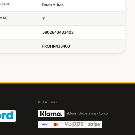
foran + bak
GSIDE
7
[MM]
5902643433403
FROHR433403
BETALING
Faktura · Delbetaling · Konto