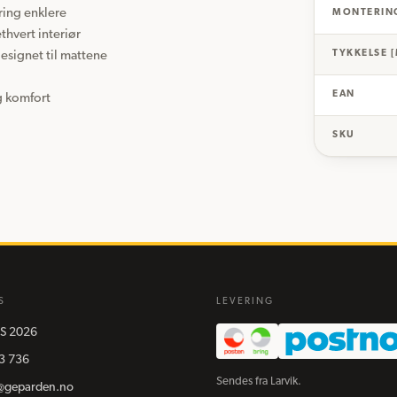
ing enklere

MONTERIN
hvert interiør

TYKKELSE 
esignet til mattene

EAN
og komfort
SKU
S
LEVERING
S
2026
3 736
Sendes fra Larvik.
@geparden.no