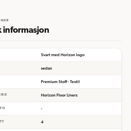
ONER
k informasjon
Svart med Horizon logo
sedan
Premium Stoff - Textil
Horizon Floor Liners
ERIE
-
NFO
4
ETT