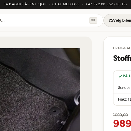
14 DAGERS ÅPENT KJØP
· CHAT MED OSS
·
+47 922 00 352
(10–15)
KU…
⌘K
Velg bilen
FROGUM
Stoff
PÅ 
Sendes 
Frakt:
1
1099,00
989