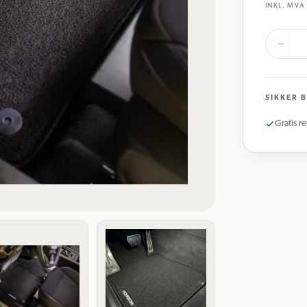
INKL. MVA
SIKKER 
Gratis re