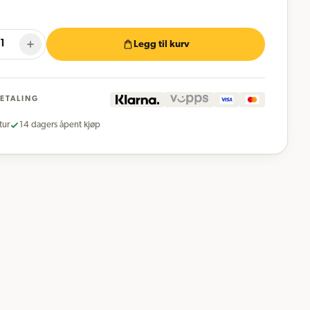
Legg til kurv
BETALING
tur
14 dagers åpent kjøp