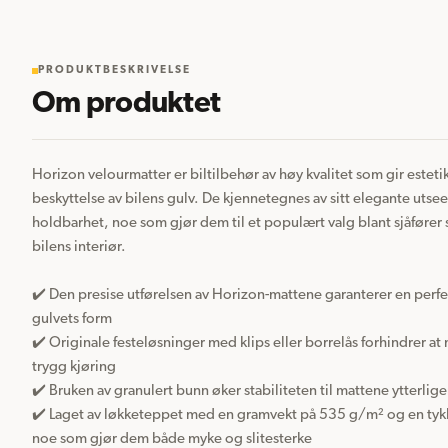
PRODUKTBESKRIVELSE
Om produktet
Horizon velourmatter er biltilbehør av høy kvalitet som gir esteti
beskyttelse av bilens gulv. De kjennetegnes av sitt elegante utse
holdbarhet, noe som gjør dem til et populært valg blant sjåfører
bilens interiør.

✔️ Den presise utførelsen av Horizon-mattene garanterer en perfekt
gulvets form

✔️ Originale festeløsninger med klips eller borrelås forhindrer at m
trygg kjøring

✔️ Bruken av granulert bunn øker stabiliteten til mattene ytterliger
✔️ Laget av løkketeppet med en gramvekt på 535 g/m² og en tykk
noe som gjør dem både myke og slitesterke
