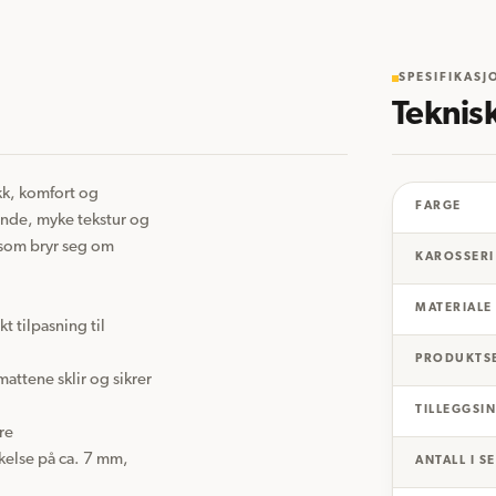
SPESIFIKASJ
Teknis
kk, komfort og 
FARGE
ende, myke tekstur og 
 som bryr seg om 
KAROSSERI
MATERIALE
 tilpasning til 
PRODUKTS
attene sklir og sikrer 
TILLEGGSI
e

else på ca. 7 mm, 
ANTALL I S