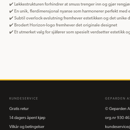
✔️ Løkkestrukturen forhindrer at smuss trenger inn og gjør rengjør
✔️ En unik, flerdimensjonal nyanse som harmonerer perfekt med et
✔️ Subtil overlock-avslutning fremhever estetikken og det unike d
✔️ Brodert Horizon-logo fremhever det originale designet

✔️ Et utmerket valg for sjåfører som spesielt verdsetter estetikk 
KUNDESERVICE
GEPARDEN A
Gratis retur
©
Geparden A
14 dagers åpent kjøp
org.nr
930 46
Vilkår og betingelser
kundeservice