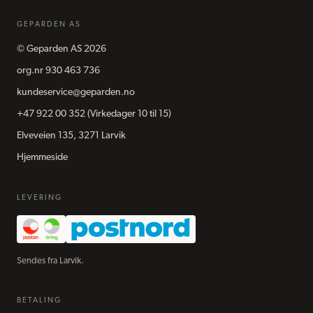
GEPARDEN AS
©
Geparden AS
2026
org.nr
930 463 736
kundeservice@geparden.no
+47 922 00 352
(Virkedager 10 til 15)
Elveveien 135, 3271 Larvik
Hjemmeside
LEVERING
Sendes fra Larvik.
BETALING