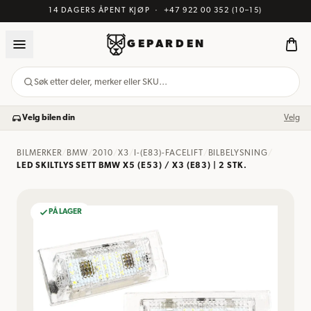
14 DAGERS ÅPENT KJØP
·
+47 922 00 352
(10–15)
GEPARDEN
Søk etter deler, merker eller SKU…
Velg bilen din
Velg
BILMERKER
/
BMW
/
2010
/
X3
/
I-(E83)-FACELIFT
/
BILBELYSNING
/
LED SKILTLYS SETT BMW X5 (E53) / X3 (E83) | 2 STK.
PÅ LAGER