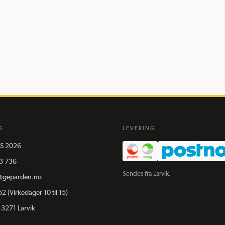
S
LEVERING
S
2026
3 736
Sendes fra Larvik.
@geparden.no
52
(Virkedager 10 til 15)
 3271 Larvik