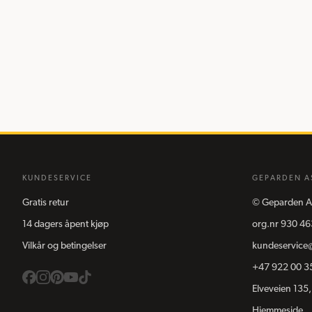
KUNDESERVICE
GEPARDEN A
Gratis retur
©
Geparden A
14 dagers åpent kjøp
org.nr
930 46
Vilkår og betingelser
kundeservice
+47 922 00 3
Elveveien 135,
Hjemmeside