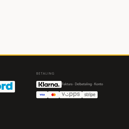
BETALING
Faktura · Delbetaling · Konto