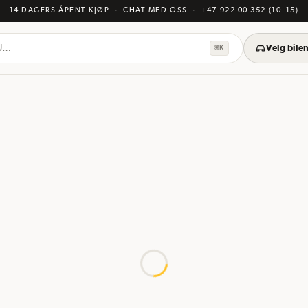
14 DAGERS ÅPENT KJØP
· CHAT MED OSS
·
+47 922 00 352
(10–15)
KU…
⌘K
Velg bilen