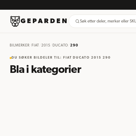
GEPARDEN
Søk etter deler, merker eller S
BILMERKER
/
FIAT
/
2015
/
DUCATO
/
290
DU SØKER BILDELER TIL
:
FIAT DUCATO 2015 290
Bla i kategorier